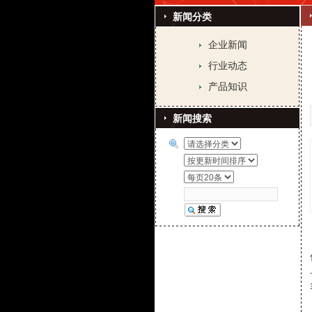
新闻分类
企业新闻
行业动态
产品知识
新闻搜索