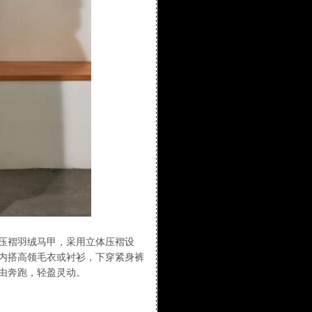
压褶羽绒马甲，采用立体压褶设
内搭高领毛衣或衬衫，下穿紧身裤
由奔跑，轻盈灵动。