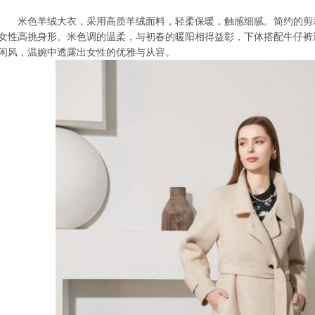
米色羊绒大衣，采用高质羊绒面料，轻柔保暖，触感细腻。简约的剪
女性高挑身形。米色调的温柔，与初春的暖阳相得益彰，下体搭配牛仔裤
闲风，温婉中透露出女性的优雅与从容。